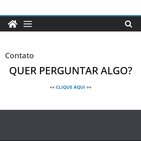
Pular
para
o
conteúdo
Contato
QUER PERGUNTAR ALGO?
<<
CLIQUE AQUI
>>