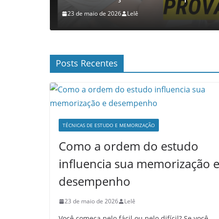
23 de maio de 2026
Lelê
Posts Recentes
TÉCNICAS DE ESTUDO E MEMORIZAÇÃO
Como a ordem do estudo
influencia sua memorização 
desempenho
23 de maio de 2026
Lelê
Você começa pelo fácil ou pelo difícil? Se você