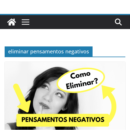
Pular
para
o
conteúdo
eliminar pensamentos negativos