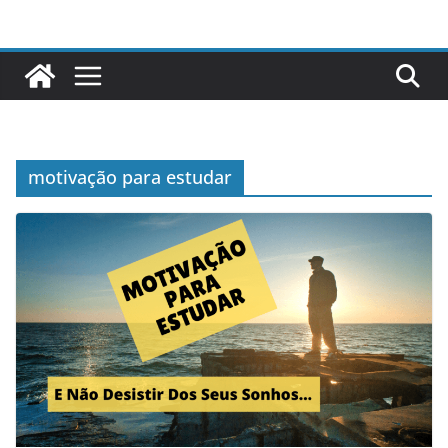
Pular
para
o
conteúdo
motivação para estudar