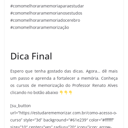
#comomelhoraramemoriaparaestudar
#comomelhoraramemorianosestudos
#comomelhoraramemoriadocerebro
#comomelhoraramemorização
Dica Final
Espero que tenha gostado das dicas. Agora… dê mais
um passo e aprenda a fortalecer a memória. Conheça
os cursos de memorização do Professor Renato Alves
clicando no botão abaixo
[su_button
url=”https://estudarememorizar.com.br/como-acesso-o-
curso” style=”3d” background=”#61e239″ color=”#ffffff”
size=”10″ center=”yes” radius=”20″ icon=”icon: arrow-