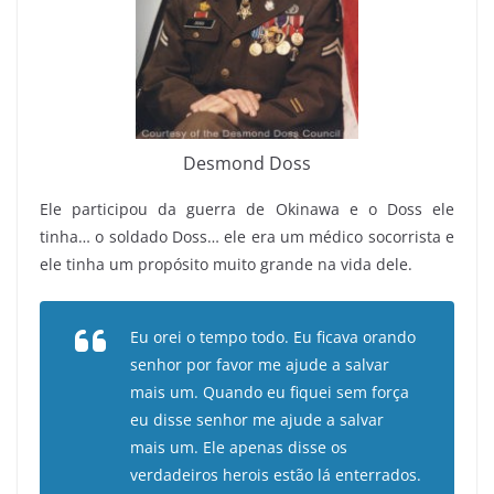
Desmond Doss
Ele participou da guerra de Okinawa e o Doss ele
tinha… o soldado Doss… ele era um médico socorrista e
ele tinha um propósito muito grande na vida dele.
Eu orei o tempo todo. Eu ficava orando
senhor por favor me ajude a salvar
mais um. Quando eu fiquei sem força
eu disse senhor me ajude a salvar
mais um. Ele apenas disse os
verdadeiros herois estão lá enterrados.