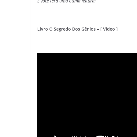
E você terá uma ótima leitura!
Livro O Segredo Dos Gênios –
[ Vídeo ]