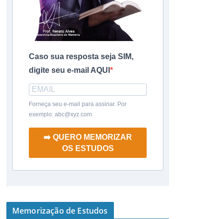
Caso sua resposta seja SIM,
digite seu e-mail AQUI
Forneça seu e-mail para assinar. Por
exemplo: abc@xyz.com
➡️ QUERO MEMORIZAR
OS ESTUDOS
Memorização de Estudos