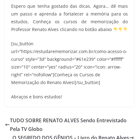
Espero que tenha gostado das dicas. Agora… dê mais
um passo e aprenda a fortalecer a memória para os
estudos. Conheça os cursos de memorização do
Professor Renato Alves clicando no botão abaixo
[su_button
url=”https://estudarememorizar.com.br/como-acesso-o-
curso” style=”3d” background=”#61e239″ color=”#ffffff”
size=”10″ center=”yes” radius=”20″ icon=”icon: arrow-
right” rel=”nofollow”]Conheça os Cursos de
Memorização do Renato Alves![/su_button]
Abraços e bons estudos!
TUDO SOBRE RENATO ALVES Sendo Entrevistado
Pela TV Globo
O SEGREDO DOS GÊNIOS – Livro do Renato Alves